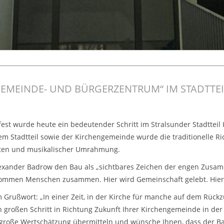
GEMEINDE- UND BÜRGERZENTRUM“ IM STADTTEI
tfest wurde heute ein bedeutender Schritt im Stralsunder Stadttei
em Stadtteil sowie der Kirchengemeinde wurde die traditionelle 
rten und musikalischer Umrahmung.
exander Badrow den Bau als „sichtbares Zeichen der engen Zusamm
 kommen Menschen zusammen. Hier wird Gemeinschaft gelebt. Hier 
m Grußwort: „In einer Zeit, in der Kirche für manche auf dem Rück
n großen Schritt in Richtung Zukunft Ihrer Kirchengemeinde in de
e große Wertschätzung übermitteln und wünsche Ihnen, dass der 