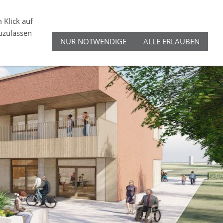
NIKOLAIKIRCHHOF 1, 18439 STRALSUND
 Klick auf
zuzulassen
 GENIESSEN NGZ SHOP
SPENDEN
NUR NOTWENDIGE
ALLE ERLAUBEN