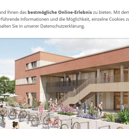
9
FÖRDERVEREIN NGZ ST. NIKOLAI STRALSUND E.V., AUF DEM 
und Ihnen das
bestmögliche Online-Erlebnis
zu bieten. Mit dem
erführende Informationen und die Möglichkeit, einzelne Cookies 
DAS NGZ PROJEKT
DER VEREIN
UNTERSTÜTZEN &
rhalten Sie in unserer Datenschutzerklärung.