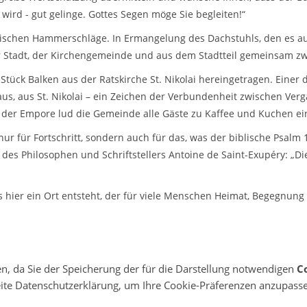
wird - gut gelinge. Gottes Segen möge Sie begleiten!“
lischen Hammerschläge. In Ermangelung des Dachstuhls, den es a
der Stadt, der Kirchengemeinde und aus dem Stadtteil gemeinsam z
tück Balken aus der Ratskirche St. Nikolai hereingetragen. Einer
us, aus St. Nikolai – ein Zeichen der Verbundenheit zwischen Ve
der Empore lud die Gemeinde alle Gäste zu Kaffee und Kuchen ei
 nur für Fortschritt, sondern auch für das, was der biblische Psalm
des Philosophen und Schriftstellers Antoine de Saint-Exupéry: „Di
ss hier ein Ort entsteht, der für viele Menschen Heimat, Begegnu
den, da Sie der Speicherung der für die Darstellung notwendigen
C
ite Datenschutzerklärung, um Ihre Cookie-Präferenzen anzupass