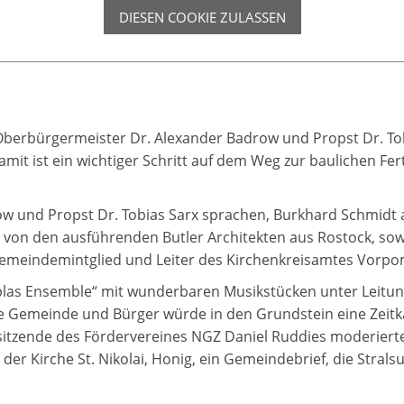
DIESEN COOKIE ZULASSEN
berbürgermeister Dr. Alexander Badrow und Propst Dr. Tob
t ist ein wichtiger Schritt auf dem Weg zur baulichen Ferti
 und Propst Dr. Tobias Sarx sprachen, Burkhard Schmidt a
tz von den ausführenden Butler Architekten aus Rostock, s
 Gemeindemintglied und Leiter des Kirchenkreisamtes Vorp
las Ensemble“ mit wunderbaren Musikstücken unter Leitun
Gemeinde und Bürger würde in den Grundstein eine Zeitkap
tzende des Fördervereines NGZ Daniel Ruddies moderierten 
er Kirche St. Nikolai, Honig, ein Gemeindebrief, die Stral