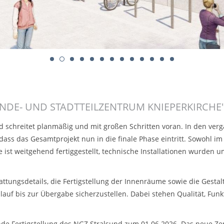
INDE- UND STADTTEILZENTRUM KNIEPERKIRCHE
nd schreitet planmäßig und mit großen Schritten voran. In den v
ass das Gesamtprojekt nun in die finale Phase eintritt. Sowohl im
e ist weitgehend fertiggestellt, technische Installationen wurde
tattungsdetails, die Fertigstellung der Innenräume sowie die Gest
f bis zur Übergabe sicherzustellen. Dabei stehen Qualität, Funkt
ende Fertigstellung des NGZ Stralsund zum 01.06.2026. Das neue Ze