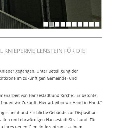
L KNIEPERMEILENSTEIN FÜR DIE
l Knieper gegangen. Unter Beteiligung der
Richtkrone im zukünftigen Gemeinde- und
enarbeit von Hansestadt und Kirche“. Er betonte:
bauen wir Zukunft. Hier arbeiten wir Hand in Hand.“
zug scheint und kirchliche Gebäude zur Disposition
r alten und ehrwürdigen Hansestadt Stralsund. Für
Bau Ihres neuen Gemeindezentrums - einem